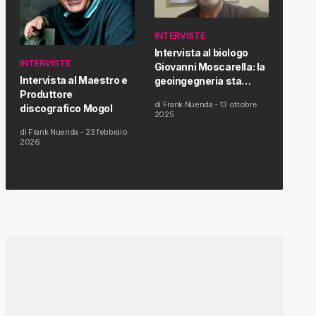
INTERVISTE
Intervista al biologo
INTERVISTE
Giovanni Moscarella: la
Intervista al Maestro e
geoingegneria sta
Produttore
modificando il clima e la
di
Frank Nuenda
-
13 ottobre
discografico Mogol
salute dell’uomo
2025
di
Frank Nuenda
-
23 febbraio
2026