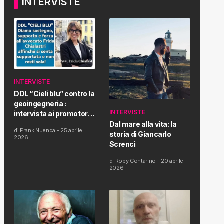
INTERVISTE
INTERVISTE
DDL “Cieli blu” contro la
geoingegneria :
INTERVISTE
intervista ai promotori
della tematica e della
Dal mare alla vita: la
di
Frank Nuenda
-
25 aprile
Proposta di Legge
storia di Giancarlo
2026
Screnci
di
Roby Contarino
-
20 aprile
2026