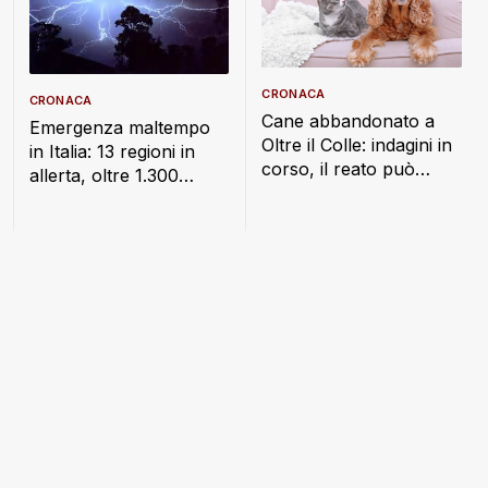
CRONACA
CRONACA
Cane abbandonato a
Emergenza maltempo
Oltre il Colle: indagini in
in Italia: 13 regioni in
corso, il reato può
allerta, oltre 1.300
costare fino a un anno
interventi dei Vigili del
di carcere
Fuoco