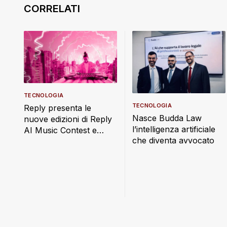
TECNOLOGIA
TECNOLOGIA
Reply presenta le
Nasce Budda Law
nuove edizioni di Reply
l’intelligenza artificiale
AI Music Contest e
che diventa avvocato
Reply AI Film Festival,
sotto il segno di
“Imaginatio Nova”