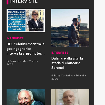
INTERVISTE
INTERVISTE
DDL “Cieli blu” contro la
geoingegneria :
INTERVISTE
intervista ai promotori
della tematica e della
Dal mare alla vita: la
di
Frank Nuenda
-
25 aprile
Proposta di Legge
storia di Giancarlo
2026
Screnci
di
Roby Contarino
-
20 aprile
2026