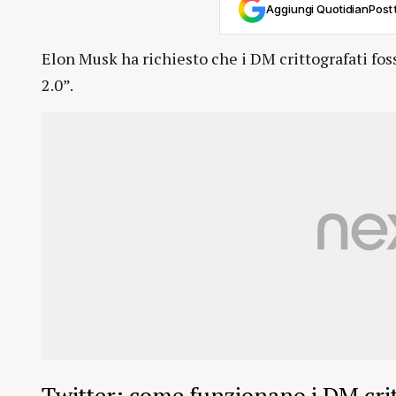
Aggiungi QuotidianPost t
Elon Musk ha richiesto che i DM crittografati fos
2.0”.
Twitter: come funzionano i DM crit