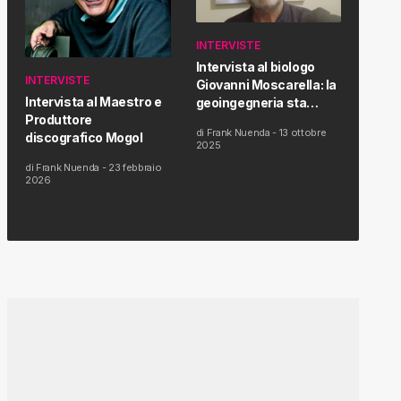
INTERVISTE
Intervista al biologo
INTERVISTE
Giovanni Moscarella: la
Intervista al Maestro e
geoingegneria sta
Produttore
modificando il clima e la
di
Frank Nuenda
-
13 ottobre
discografico Mogol
salute dell’uomo
2025
di
Frank Nuenda
-
23 febbraio
2026