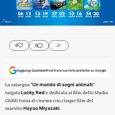
0
0
Aggiungi QuotidianPost tra le tue fonti preferite su Google
La rassegna “
”
Un mondo di sogni animati
targata
e dedicata ai film dello Studio
Lucky Red
Ghibli torna al cinema con cinque film del
maestro
.
Hayao Miyazaki