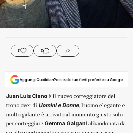
0
0
Aggiungi QuotidianPost tra le tue fonti preferite su Google
è il nuovo corteggiatore del
Juan Luis Ciano
trono over di
, l’uomo elegante e
Uomini e Donne
molto galante è arrivato al momento giusto solo
per corteggiare
abbandonata da
Gemma Galgani
un altro corteggiatore con cui sembrava aver