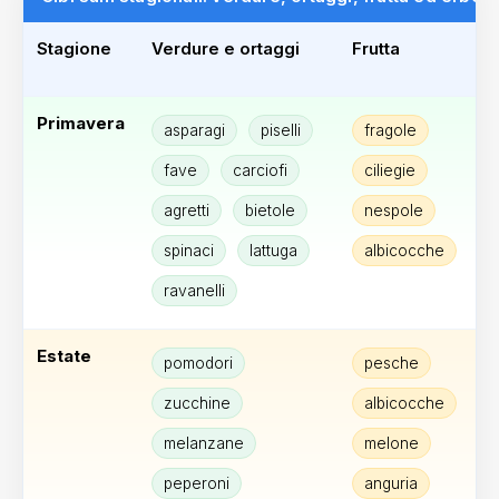
Stagione
Verdure e ortaggi
Frutta
Primavera
asparagi
piselli
fragole
fave
carciofi
ciliegie
agretti
bietole
nespole
spinaci
lattuga
albicocche
ravanelli
Estate
pomodori
pesche
zucchine
albicocche
melanzane
melone
peperoni
anguria