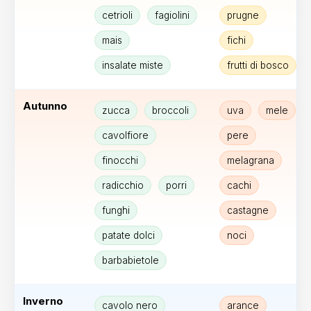
cetrioli
fagiolini
prugne
mais
fichi
insalate miste
frutti di bosco
Autunno
zucca
broccoli
uva
mele
cavolfiore
pere
finocchi
melagrana
radicchio
porri
cachi
funghi
castagne
patate dolci
noci
barbabietole
Inverno
cavolo nero
arance