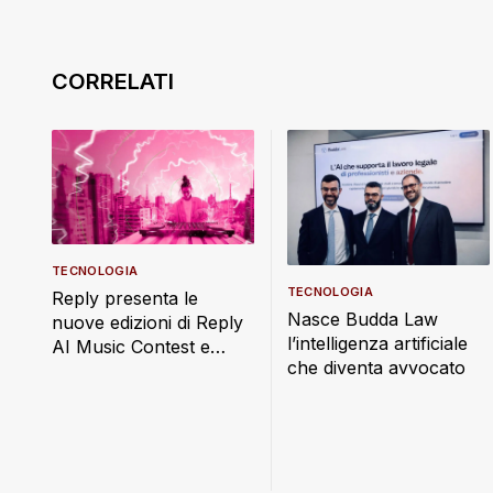
TECNOLOGIA
TECNOLOGIA
Reply presenta le
Nasce Budda Law
nuove edizioni di Reply
l’intelligenza artificiale
AI Music Contest e
che diventa avvocato
Reply AI Film Festival,
sotto il segno di
“Imaginatio Nova”