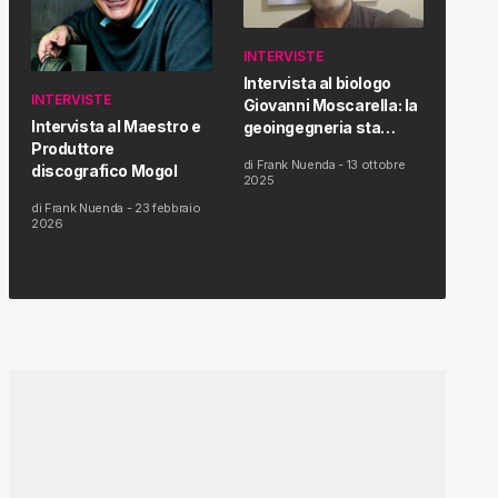
INTERVISTE
Intervista al biologo
INTERVISTE
Giovanni Moscarella: la
Intervista al Maestro e
geoingegneria sta
Produttore
modificando il clima e la
di
Frank Nuenda
-
13 ottobre
discografico Mogol
salute dell’uomo
2025
di
Frank Nuenda
-
23 febbraio
2026