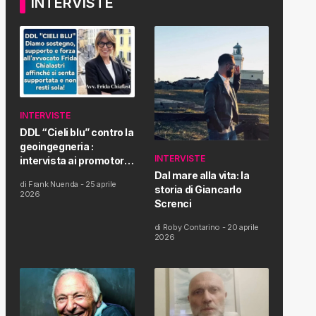
INTERVISTE
INTERVISTE
DDL “Cieli blu” contro la
geoingegneria :
INTERVISTE
intervista ai promotori
della tematica e della
Dal mare alla vita: la
di
Frank Nuenda
-
25 aprile
Proposta di Legge
storia di Giancarlo
2026
Screnci
di
Roby Contarino
-
20 aprile
2026