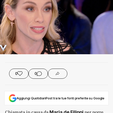
0
0
Aggiungi QuotidianPost tra le tue fonti preferite su Google
Chiamata in causa da
per porre
Maria de Filippi