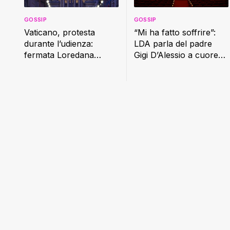
GOSSIP
GOSSIP
Vaticano, protesta
“Mi ha fatto soffrire”:
durante l’udienza:
LDA parla del padre
fermata Loredana
Gigi D’Alessio a cuore
Cannata
aperto