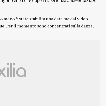
engono che i due dopo l’esperienza a
Ballando con
nto meno è stata stabilita una data ma dal video
 due. Per il momento sono concentrati sulla danza,