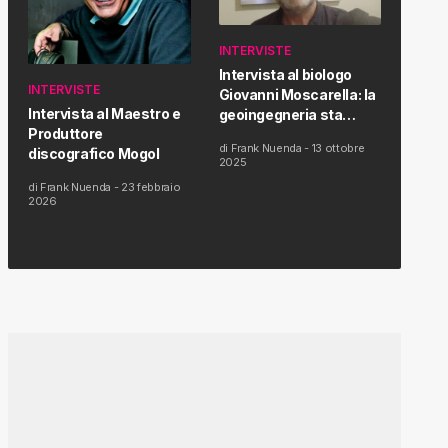
INTERVISTE
Intervista al biologo
INTERVISTE
Giovanni Moscarella: la
Intervista al Maestro e
geoingegneria sta
Produttore
modificando il clima e la
di
Frank Nuenda
-
13 ottobre
discografico Mogol
salute dell’uomo
2025
di
Frank Nuenda
-
23 febbraio
2026