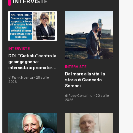
INTERVISTE
INTERVISTE
DDL “Cieli blu” contro la
geoingegneria :
INTERVISTE
intervista ai promotori
della tematica e della
Dal mare alla vita: la
di
Frank Nuenda
-
25 aprile
Proposta di Legge
storia di Giancarlo
2026
Screnci
di
Roby Contarino
-
20 aprile
2026