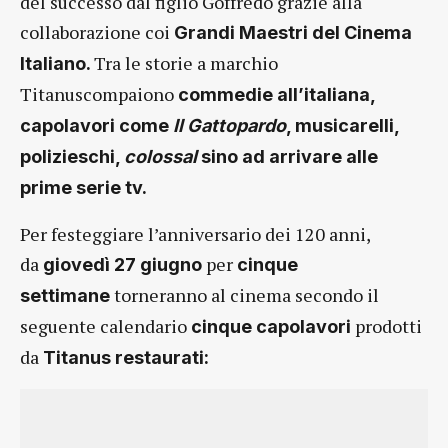
del successo dal figlio Goffredo grazie alla
collaborazione coi
Grandi Maestri del Cinema
Tra le storie a marchio
Italiano.
Titanuscompaiono
commedie all’italiana,
capolavori come
Il
Gattopardo
, musicarelli,
polizieschi,
colossal
sino ad arrivare alle
prime serie tv.
Per festeggiare l’anniversario dei 120 anni,
da
per
giovedì 27 giugno
cinque
torneranno al cinema secondo il
settimane
seguente calendario
prodotti
cinque capolavori
da
Titanus restaurati: