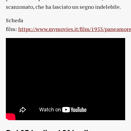
scanzonato, che ha lasciato un segno indelebile.
Scheda
film:
https://www.mymovies.it/film/1953/paneamore