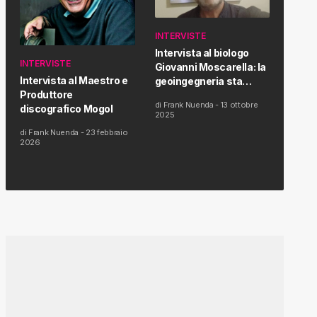
INTERVISTE
Intervista al biologo
INTERVISTE
Giovanni Moscarella: la
Intervista al Maestro e
geoingegneria sta
Produttore
modificando il clima e la
di
Frank Nuenda
-
13 ottobre
discografico Mogol
salute dell’uomo
2025
di
Frank Nuenda
-
23 febbraio
2026