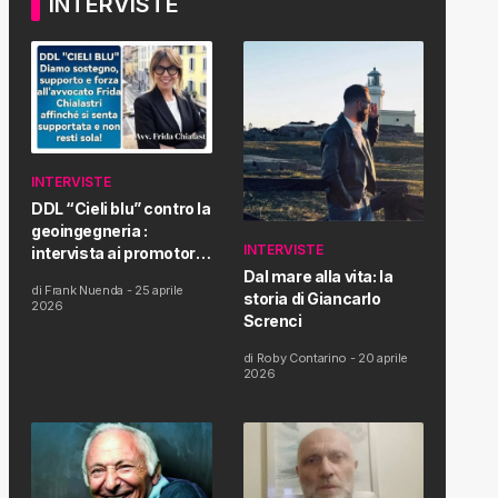
INTERVISTE
INTERVISTE
DDL “Cieli blu” contro la
geoingegneria :
INTERVISTE
intervista ai promotori
della tematica e della
Dal mare alla vita: la
di
Frank Nuenda
-
25 aprile
Proposta di Legge
storia di Giancarlo
2026
Screnci
di
Roby Contarino
-
20 aprile
2026