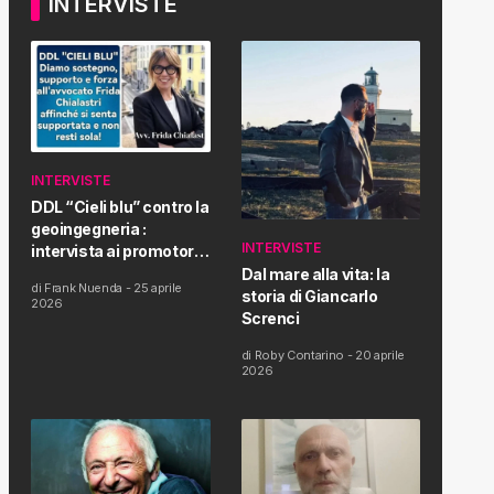
INTERVISTE
INTERVISTE
DDL “Cieli blu” contro la
geoingegneria :
INTERVISTE
intervista ai promotori
della tematica e della
Dal mare alla vita: la
di
Frank Nuenda
-
25 aprile
Proposta di Legge
storia di Giancarlo
2026
Screnci
di
Roby Contarino
-
20 aprile
2026