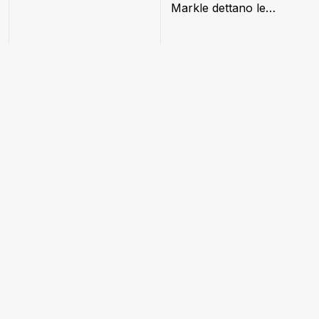
Markle dettano le
nuove regole della
moda reale