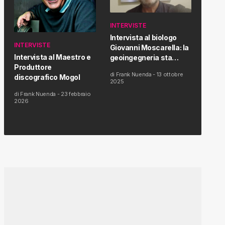
INTERVISTE
Intervista al biologo
INTERVISTE
Giovanni Moscarella: la
Intervista al Maestro e
geoingegneria sta
Produttore
modificando il clima e la
di
Frank Nuenda
-
13 ottobre
discografico Mogol
salute dell’uomo
2025
di
Frank Nuenda
-
23 febbraio
2026