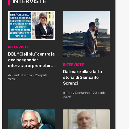
INTERVISTE
INTERVISTE
DDL “Cieli blu” contro la
geoingegneria :
INTERVISTE
intervista ai promotori
della tematica e della
Dal mare alla vita: la
di
Frank Nuenda
-
25 aprile
Proposta di Legge
storia di Giancarlo
2026
Screnci
di
Roby Contarino
-
20 aprile
2026