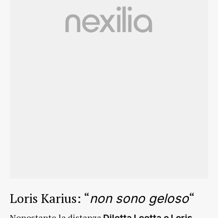
Loris Karius: “
“
non sono geloso
Nonostante la distanza
Diletta Leotta e Loris