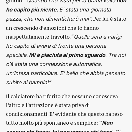
giorno:
“Quando l’ho vista per la prima volta
non
ho capito più niente.
E’ stata una giornata
. Per lui è stato
pazza, che non dimenticherò mai”
un crescendo d’emozioni che lo hanno
inaspettatamente travolto. “
Quella sera a Parigi
ho capito di avere di fronte una persona
speciale.
Mi è piaciuta al primo sguardo
. Tra noi
c’è stata una connessione automatica,
un’intesa particolare. E’ bello che abbia pensato
subito ai bambini”.
Il calciatore ha riferito che nessuno conosceva
l’altro e l’attrazione è stata priva di
condizionamenti. E’ evidente che questo ha reso
tutto molto più spontaneo e semplice:
“
Non
sapevo chi fosse, lei non sapeva chi fossi
. Ci