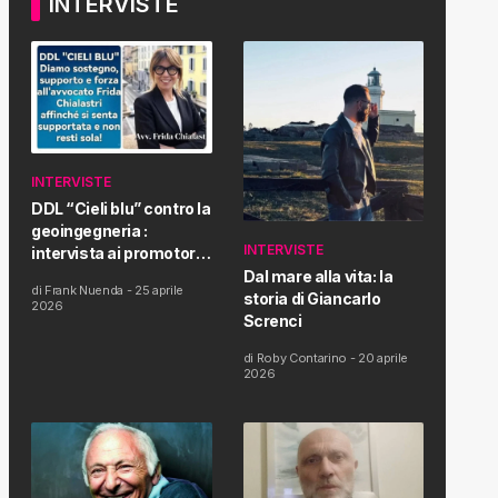
INTERVISTE
INTERVISTE
DDL “Cieli blu” contro la
geoingegneria :
INTERVISTE
intervista ai promotori
della tematica e della
Dal mare alla vita: la
di
Frank Nuenda
-
25 aprile
Proposta di Legge
storia di Giancarlo
2026
Screnci
di
Roby Contarino
-
20 aprile
2026