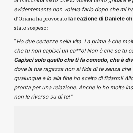
la macchina visto che lo voleva tanto gridare e
evidentemente non voleva farlo dopo che mi ha
d’Oriana ha provocato
la reazione di Daniele c
stato sospeso:
“
Ho due certezze nella vita. La prima è che mo
che tu non capisci un ca**o! Non è che se tu capi
Capisci solo quello che ti fa comodo, che è di
dove la tua ragazza non si fida di te senza che t
qualunque e io alla fine ho scelto di fidarmi! Allo
pronta per una relazione. Anche io ho molte in
non le riverso su di te!”