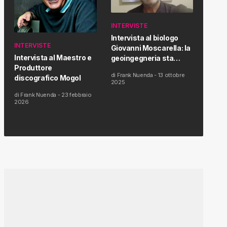
INTERVISTE
Intervista al biologo
INTERVISTE
Giovanni Moscarella: la
Intervista al Maestro e
geoingegneria sta
Produttore
modificando il clima e la
di
Frank Nuenda
-
13 ottobre
discografico Mogol
salute dell’uomo
2025
di
Frank Nuenda
-
23 febbraio
2026