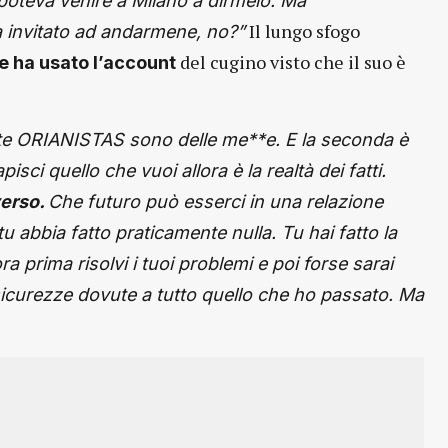
 poteva venire a Milano a dirmelo. Ma
Il lungo sfogo
 invitato ad andarmene, no?”
del cugino visto che il suo è
he ha usato l’account
lte ORIANISTAS sono delle me**e. E la seconda è
sci quello che vuoi allora è la realtà dei fatti.
verso.
Che futuro può esserci in una relazione
u abbia fatto praticamente nulla. Tu hai fatto la
ra prima risolvi i tuoi problemi e poi forse sarai
sicurezze dovute a tutto quello che ho passato. Ma