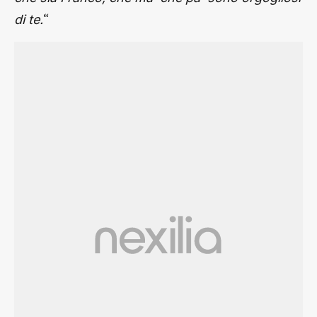
“
di te.