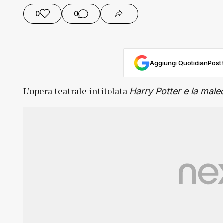
0
0
Aggiungi QuotidianPost t
L’opera teatrale intitolata
Harry Potter e la male