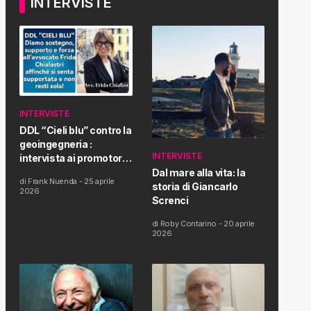
INTERVISTE
INTERVISTE
DDL “Cieli blu” contro la
geoingegneria :
INTERVISTE
intervista ai promotori
della tematica e della
Dal mare alla vita: la
di
Frank Nuenda
-
25 aprile
Proposta di Legge
storia di Giancarlo
2026
Screnci
di
Roby Contarino
-
20 aprile
2026