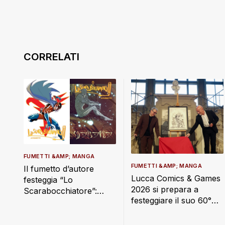
FUMETTI &AMP; MANGA
FUMETTI &AMP; MANGA
Il fumetto d’autore
Lucca Comics & Games
festeggia “Lo
2026 si prepara a
Scarabocchiatore”:
festeggiare il suo 60°
edizioni limitate, rarità
compleanno
bonelliane e grandi
ritorni