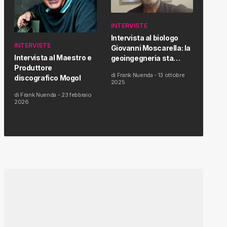
INTERVISTE
Intervista al biologo
INTERVISTE
Giovanni Moscarella: la
Intervista al Maestro e
geoingegneria sta
Produttore
modificando il clima e la
di
Frank Nuenda
-
13 ottobre
discografico Mogol
salute dell’uomo
2025
di
Frank Nuenda
-
23 febbraio
2026