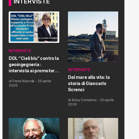
INTERVISTE
INTERVISTE
DDL “Cieli blu” contro la
geoingegneria :
INTERVISTE
intervista ai promotori
della tematica e della
Dal mare alla vita: la
di
Frank Nuenda
-
25 aprile
Proposta di Legge
storia di Giancarlo
2026
Screnci
di
Roby Contarino
-
20 aprile
2026