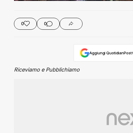
0
0
Aggiungi QuotidianPost t
Riceviamo e Pubblichiamo