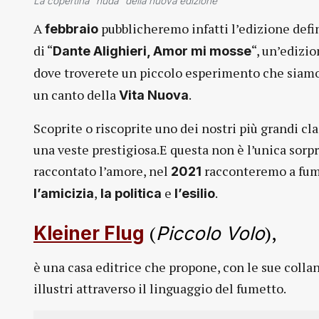
La copertina “nuda” della nuova edizione
A
pubblicheremo infatti l’edizione defi
febbraio
di “
“, un’edizi
Dante Alighieri, Amor mi mosse
dove troverete un piccolo esperimento che siamo
un canto della
.
Vita Nuova
Scoprite o riscoprite uno dei nostri più grandi cla
una veste prestigiosa.E questa non è l’unica sor
raccontato l’amore, nel
racconteremo a fume
2021
,
e
.
l’amicizia
la politica
l’esilio
(
),
Kleiner Flug
Piccolo Volo
è una casa editrice che propone, con le sue collan
illustri attraverso il linguaggio del fumetto.