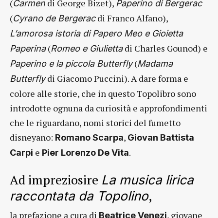
(
di George Bizet),
Carmen
Paperino di Bergerac
(
di Franco Alfano),
Cyrano de Bergerac
L’amorosa istoria di Papero Meo e Gioietta
(
di Charles Gounod) e
Paperina
Romeo e Giulietta
(
Paperino e la piccola Butterfly
Madama
di Giacomo Puccini). A dare forma e
Butterfly
colore alle storie, che in questo Topolibro sono
introdotte ognuna da curiosità e approfondimenti
che le riguardano, nomi storici del fumetto
disneyano:
,
Romano Scarpa
Giovan Battista
e
.
Carpi
Pier Lorenzo De Vita
Ad impreziosire
La musica lirica
,
raccontata da Topolino
la prefazione a cura di
, giovane
Beatrice Venezi