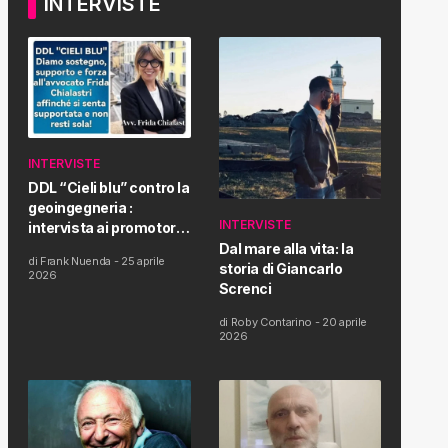
INTERVISTE
INTERVISTE
DDL “Cieli blu” contro la
geoingegneria :
INTERVISTE
intervista ai promotori
della tematica e della
Dal mare alla vita: la
di
Frank Nuenda
-
25 aprile
Proposta di Legge
storia di Giancarlo
2026
Screnci
di
Roby Contarino
-
20 aprile
2026