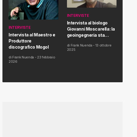
INTERVISTE
Intervista al biologo
INTERVISTE
Giovanni Moscarella: la
Intervista al Maestro e
geoingegneria sta
Produttore
modificando il clima e la
di
Frank Nuenda
-
13 ottobre
discografico Mogol
salute dell’uomo
2025
di
Frank Nuenda
-
23 febbraio
2026