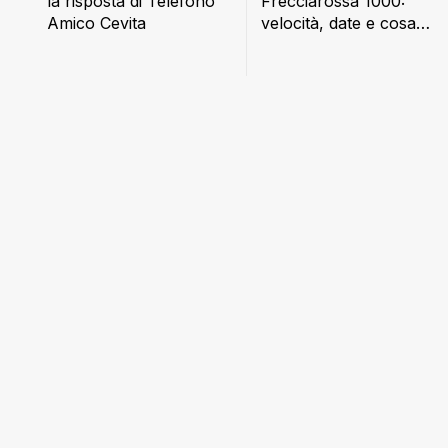
Frecciarossa 1000:
la risposta di Telefono
velocità, date e cosa
Amico Cevita
cambia a bordo