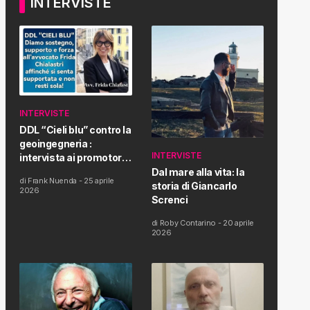
INTERVISTE
INTERVISTE
DDL “Cieli blu” contro la
geoingegneria :
INTERVISTE
intervista ai promotori
della tematica e della
Dal mare alla vita: la
di
Frank Nuenda
-
25 aprile
Proposta di Legge
storia di Giancarlo
2026
Screnci
di
Roby Contarino
-
20 aprile
2026