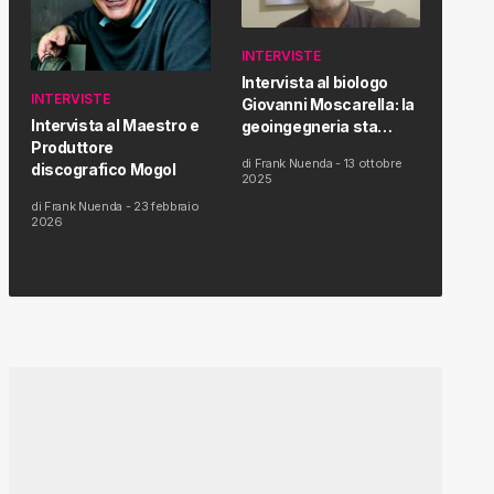
INTERVISTE
Intervista al biologo
INTERVISTE
Giovanni Moscarella: la
Intervista al Maestro e
geoingegneria sta
Produttore
modificando il clima e la
di
Frank Nuenda
-
13 ottobre
discografico Mogol
salute dell’uomo
2025
di
Frank Nuenda
-
23 febbraio
2026