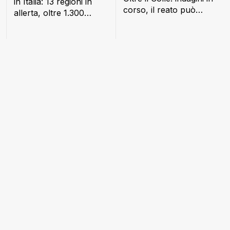
in Italia: 13 regioni in
corso, il reato può
allerta, oltre 1.300
costare fino a un anno
interventi dei Vigili del
di carcere
Fuoco