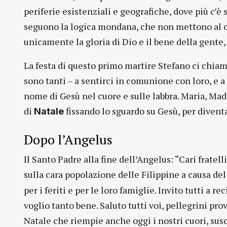
periferie esistenziali e geografiche, dove più c’è
seguono la logica mondana, che non mettono al c
unicamente la gloria di Dio e il bene della gent
La festa di questo primo martire Stefano ci chiama a
sono tanti – a sentirci in comunione con loro, e a 
nome di Gesù nel cuore e sulle labbra. Maria, Mad
di
fissando lo sguardo su Gesù, per diventa
Natale
Dopo l’Angelus
Il Santo Padre alla fine dell’Angelus: “Cari fratell
sulla cara popolazione delle Filippine a causa del
per i feriti e per le loro famiglie. Invito tutti a 
voglio tanto bene. Saluto tutti voi, pellegrini prove
Natale che riempie anche oggi i nostri cuori, susc