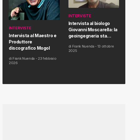
INTERVISTE
Intervista al biologo
INTERVISTE
Giovanni Moscarella: la
Intervista al Maestro e
geoingegneria sta
Produttore
modificando il clima e la
di
Frank Nuenda
-
13 ottobre
discografico Mogol
salute dell’uomo
2025
di
Frank Nuenda
-
23 febbraio
2026