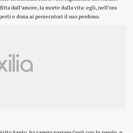
itta dall’amore, la morte dalla vita: egli, nell’ora
erti e dona ai persecutori il suo perdono.
irito Santo, ha saputo narrare Gesù con le parole, e