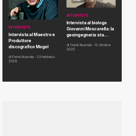
INTERVISTE
Intervista al biologo
INTERVISTE
Giovanni Moscarella: la
Intervista al Maestro e
geoingegneria sta
Produttore
modificando il clima e la
di
Frank Nuenda
-
13 ottobre
discografico Mogol
salute dell’uomo
2025
di
Frank Nuenda
-
23 febbraio
2026