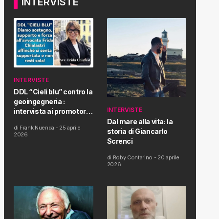
INTERVISTE
INTERVISTE
DDL “Cieli blu” contro la
geoingegneria :
INTERVISTE
intervista ai promotori
della tematica e della
Dal mare alla vita: la
di
Frank Nuenda
-
25 aprile
Proposta di Legge
storia di Giancarlo
2026
Screnci
di
Roby Contarino
-
20 aprile
2026