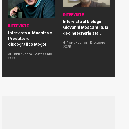
INTERVISTE
Intervista al biologo
INTERVISTE
Giovanni Moscarella: la
Intervista al Maestro e
geoingegneria sta
Produttore
modificando il clima e la
di
Frank Nuenda
-
13 ottobre
discografico Mogol
salute dell’uomo
2025
di
Frank Nuenda
-
23 febbraio
2026