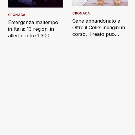
CRONACA
CRONACA
Cane abbandonato a
Emergenza maltempo
Oltre il Colle: indagini in
in Italia: 13 regioni in
corso, il reato può
allerta, oltre 1.300
costare fino a un anno
interventi dei Vigili del
di carcere
Fuoco