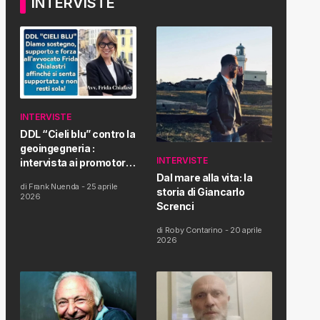
INTERVISTE
INTERVISTE
DDL “Cieli blu” contro la
geoingegneria :
INTERVISTE
intervista ai promotori
della tematica e della
Dal mare alla vita: la
di
Frank Nuenda
-
25 aprile
Proposta di Legge
storia di Giancarlo
2026
Screnci
di
Roby Contarino
-
20 aprile
2026