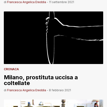
di
Francesca Angelica Ereddia
-
11 settembre 2021
CRONACA
Milano, prostituta uccisa a
coltellate
di
Francesca Angelica Ereddia
-
8 febbraio 2021