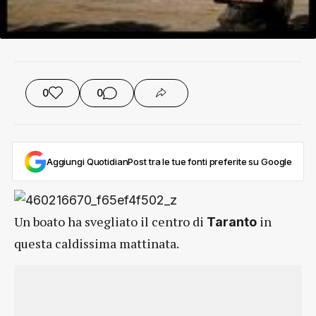
0
0
Aggiungi QuotidianPost tra le tue fonti preferite su Google
Un boato ha svegliato il centro di
in
Taranto
questa caldissima mattinata.