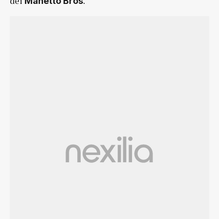
dei
.
Manetto Bros