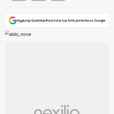
Aggiungi QuotidianPost tra le tue fonti preferite su Google