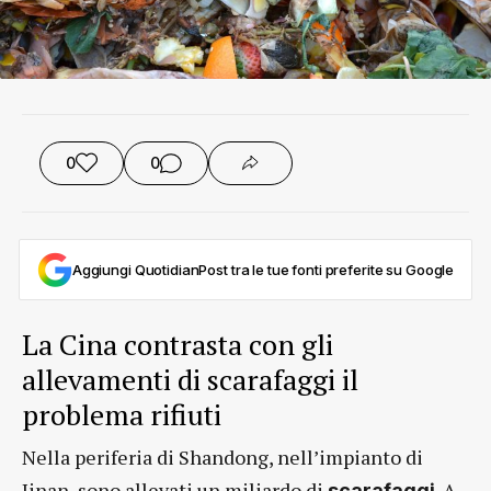
0
0
Aggiungi QuotidianPost tra le tue fonti preferite su Google
La Cina contrasta con gli
allevamenti di scarafaggi il
problema rifiuti
Nella periferia di Shandong, nell’impianto di
Jinan, sono allevati un miliardo di
. A
scarafaggi