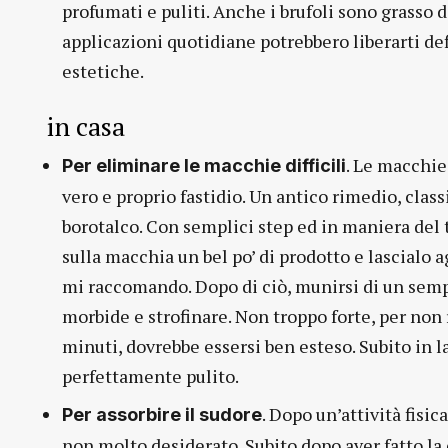
profumati e puliti. Anche i brufoli sono grasso 
applicazioni quotidiane potrebbero liberarti de
estetiche.
in casa
. Le macchie
Per eliminare le macchie difficili
vero e proprio fastidio. Un antico rimedio, class
borotalco. Con semplici step ed in maniera del 
sulla macchia un bel po’ di prodotto e lascialo a
mi raccomando. Dopo di ciò, munirsi di un semp
morbide e strofinare. Non troppo forte, per non 
minuti, dovrebbe essersi ben esteso. Subito in 
perfettamente pulito.
. Dopo un’attività fisic
Per assorbire il sudore
non molto desiderato. Subito dopo aver fatto la 