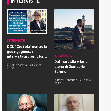
INTERVISTE
INTERVISTE
DDL “Cieli blu” contro la
geoingegneria :
INTERVISTE
intervista ai promotori
della tematica e della
Dal mare alla vita: la
di
Frank Nuenda
-
25 aprile
Proposta di Legge
storia di Giancarlo
2026
Screnci
di
Roby Contarino
-
20 aprile
2026