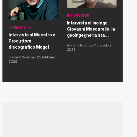
INTERVISTE
Intervista al biologo
INTERVISTE
Giovanni Moscarella: la
Intervista al Maestro e
geoingegneria sta
Produttore
modificando il clima e la
di
Frank Nuenda
-
13 ottobre
discografico Mogol
salute dell’uomo
2025
di
Frank Nuenda
-
23 febbraio
2026