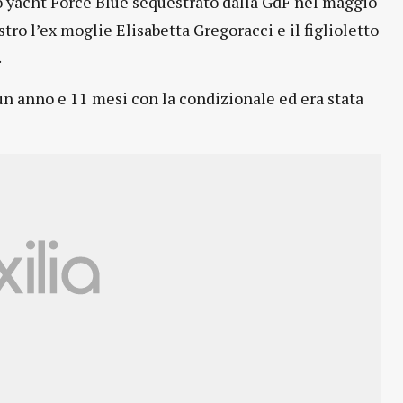
o yacht Force Blue sequestrato dalla GdF nel maggio
ro l’ex moglie Elisabetta Gregoracci e il figlioletto
.
un anno e 11 mesi con la condizionale ed era stata