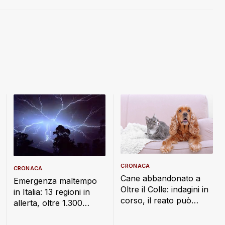
CRONACA
CRONACA
Cane abbandonato a
Emergenza maltempo
Oltre il Colle: indagini in
in Italia: 13 regioni in
corso, il reato può
allerta, oltre 1.300
costare fino a un anno
interventi dei Vigili del
di carcere