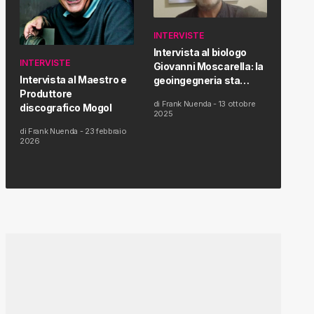
INTERVISTE
Intervista al biologo
INTERVISTE
Giovanni Moscarella: la
Intervista al Maestro e
geoingegneria sta
Produttore
modificando il clima e la
di
Frank Nuenda
-
13 ottobre
discografico Mogol
salute dell’uomo
2025
di
Frank Nuenda
-
23 febbraio
2026