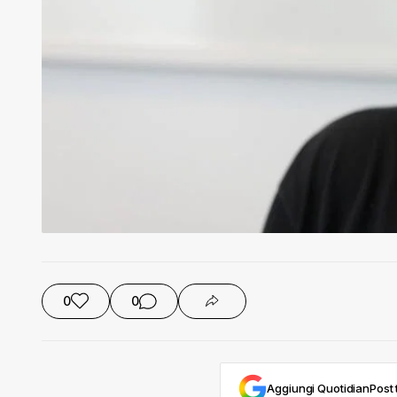
0
0
Aggiungi QuotidianPost t