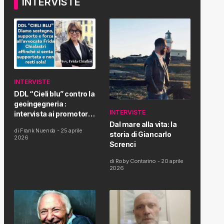
INTERVISTE
INTERVISTE
DDL “Cieli blu” contro la
geoingegneria :
INTERVISTE
intervista ai promotori
della tematica e della
Dal mare alla vita: la
di
Frank Nuenda
-
25 aprile
Proposta di Legge
storia di Giancarlo
2026
Screnci
di
Roby Contarino
-
20 aprile
2026