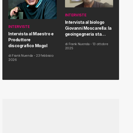
INTERVISTE
Intervista al biologo
INTERVISTE
Giovanni Moscarella: la
Intervista al Maestro e
geoingegneria sta
Produttore
modificando il clima e la
di
Frank Nuenda
-
13 ottobre
discografico Mogol
salute dell’uomo
2025
di
Frank Nuenda
-
23 febbraio
2026