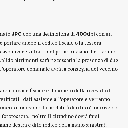
rmato
con una definizione di
con un
JPG
400dpi
le portare anche il codice fiscale o la tessera
aso invece si tratti del primo rilascio il cittadino
alido altrimenti sarà necessaria la presenza di due
 l’operatore comunale avrà la consegna del vecchio
re il codice fiscale e il numero della ricevuta di
rificati i dati assieme all’operatore e verranno
umento indicando la modalità di ritiro ( indirizzo o
ototessera, inoltre il cittadino dovrà farsi
mano destra e dito indice della mano sinistra).