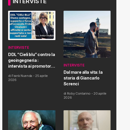
INTERVISTE
INTERVISTE
DDL “Cieli blu” contro la
geoingegneria :
INTERVISTE
intervista ai promotori
della tematica e della
Dal mare alla vita: la
di
Frank Nuenda
-
25 aprile
Proposta di Legge
storia di Giancarlo
2026
Screnci
di
Roby Contarino
-
20 aprile
2026