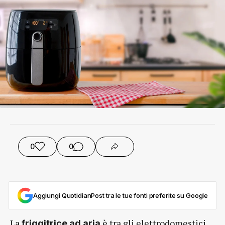
0
0
Aggiungi QuotidianPost tra le tue fonti preferite su Google
La
è tra gli elettrodomestici
friggitrice ad aria