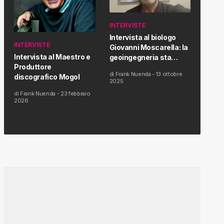
INTERVISTE
Intervista al biologo
INTERVISTE
Giovanni Moscarella: la
Intervista al Maestro e
geoingegneria sta
Produttore
modificando il clima e la
di
Frank Nuenda
-
13 ottobre
discografico Mogol
salute dell’uomo
2025
di
Frank Nuenda
-
23 febbraio
2026