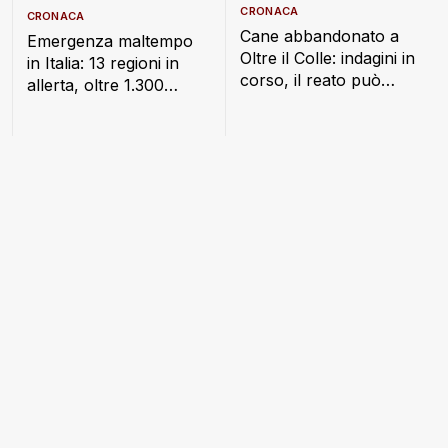
CRONACA
CRONACA
Cane abbandonato a
Emergenza maltempo
Oltre il Colle: indagini in
in Italia: 13 regioni in
corso, il reato può
allerta, oltre 1.300
costare fino a un anno
interventi dei Vigili del
di carcere
Fuoco