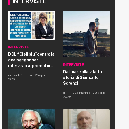
INTERVISTE
INTERVISTE
DDL “Cieli blu” contro la
geoingegneria :
INTERVISTE
intervista ai promotori
della tematica e della
Dal mare alla vita: la
di
Frank Nuenda
-
25 aprile
Proposta di Legge
storia di Giancarlo
2026
Screnci
di
Roby Contarino
-
20 aprile
2026