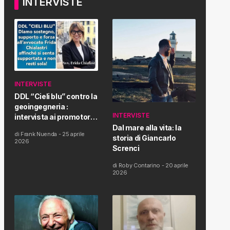
INTERVISTE
INTERVISTE
DDL “Cieli blu” contro la
geoingegneria :
INTERVISTE
intervista ai promotori
della tematica e della
Dal mare alla vita: la
di
Frank Nuenda
-
25 aprile
Proposta di Legge
storia di Giancarlo
2026
Screnci
di
Roby Contarino
-
20 aprile
2026