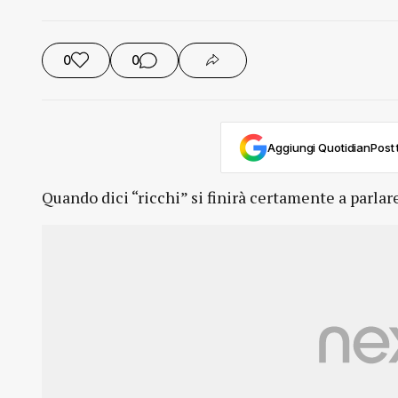
0
0
Aggiungi QuotidianPost t
Quando dici “ricchi” si finirà certamente a parl