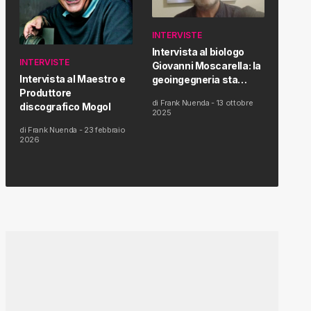
INTERVISTE
Intervista al biologo
INTERVISTE
Giovanni Moscarella: la
Intervista al Maestro e
geoingegneria sta
Produttore
modificando il clima e la
di
Frank Nuenda
-
13 ottobre
discografico Mogol
salute dell’uomo
2025
di
Frank Nuenda
-
23 febbraio
2026