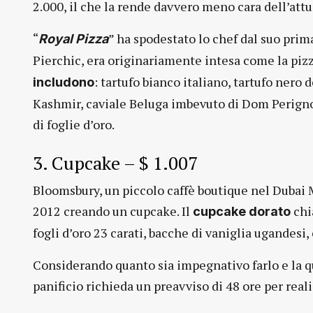
2.000, il che la rende davvero meno cara dell’attu
“
” ha spodestato lo chef dal suo prim
Royal Pizza
Pierchic, era originariamente intesa come la pizza
: tartufo bianco italiano, tartufo nero 
includono
Kashmir, caviale Beluga imbevuto di Dom Perign
di foglie d’oro.
3. Cupcake – $ 1.007
Bloomsbury, un piccolo caffè boutique nel Dubai M
2012 creando un cupcake. Il
chi
cupcake dorato
fogli d’oro 23 carati, bacche di vaniglia ugandesi,
Considerando quanto sia impegnativo farlo e la qu
panificio richieda un preavviso di 48 ore per real