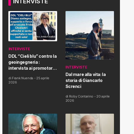
INTERVISTE
INTERVISTE
DDL “Cieli blu” contro la
geoingegneria :
INTERVISTE
intervista ai promotori
della tematica e della
Dal mare alla vita: la
di
Frank Nuenda
-
25 aprile
Proposta di Legge
storia di Giancarlo
2026
Screnci
di
Roby Contarino
-
20 aprile
2026