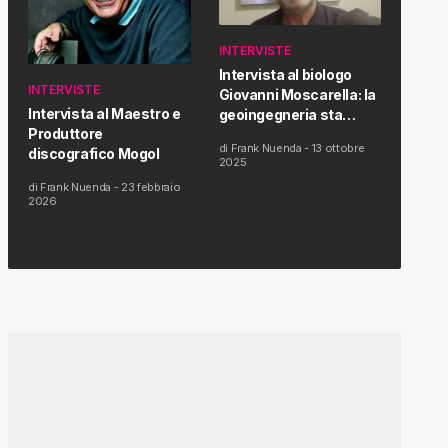
INTERVISTE
Intervista al biologo
INTERVISTE
Giovanni Moscarella: la
Intervista al Maestro e
geoingegneria sta
Produttore
modificando il clima e la
di
Frank Nuenda
-
13 ottobre
discografico Mogol
salute dell’uomo
2025
di
Frank Nuenda
-
23 febbraio
2026