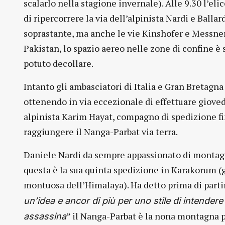
scalarlo nella stagione invernale). Alle 9.30 l’elic
di ripercorrere la via dell’alpinista Nardi e Ball
soprastante, ma anche le vie Kinshofer e Messner.
Pakistan, lo spazio aereo nelle zone di confine è s
potuto decollare.
Intanto gli ambasciatori di Italia e Gran Bretagn
ottenendo in via eccezionale di effettuare giovedì
alpinista Karim Hayat, compagno di spedizione fin
raggiungere il Nanga-Parbat via terra.
Daniele Nardi da sempre appassionato di montagna,
questa è la sua quinta spedizione in Karakorum (
montuosa dell’Himalaya). Ha detto prima di parti
un’idea e ancor di più per uno stile di intendere
” il Nanga-Parbat è la nona montagna pi
assassina