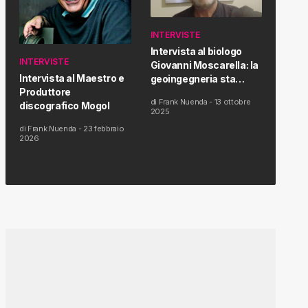
INTERVISTE
Intervista al biologo
INTERVISTE
Giovanni Moscarella: la
Intervista al Maestro e
geoingegneria sta
Produttore
modificando il clima e la
di
Frank Nuenda
-
13 ottobre
discografico Mogol
salute dell’uomo
2025
di
Frank Nuenda
-
23 febbraio
2026