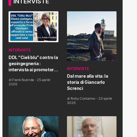
INTERVISTE
INTERVISTE
DDL “Cieli blu” contro la
geoingegneria :
INTERVISTE
intervista ai promotori
della tematica e della
Dal mare alla vita: la
di
Frank Nuenda
-
25 aprile
Proposta di Legge
storia di Giancarlo
2026
Screnci
di
Roby Contarino
-
20 aprile
2026