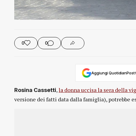
0
0
Aggiungi QuotidianPost t
,
la donna uccisa la sera della vig
Rosina
Cassetti
versione dei fatti data dalla famiglia), potrebbe e