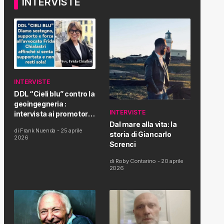
INTERVISTE
INTERVISTE
DDL “Cieli blu” contro la
geoingegneria :
INTERVISTE
intervista ai promotori
della tematica e della
Dal mare alla vita: la
di
Frank Nuenda
-
25 aprile
Proposta di Legge
storia di Giancarlo
2026
Screnci
di
Roby Contarino
-
20 aprile
2026