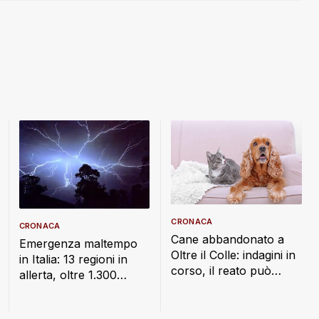
CRONACA
CRONACA
Cane abbandonato a
Emergenza maltempo
Oltre il Colle: indagini in
in Italia: 13 regioni in
corso, il reato può
allerta, oltre 1.300
costare fino a un anno
interventi dei Vigili del
di carcere
Fuoco