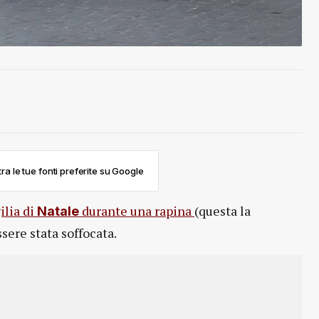
ra le tue fonti preferite su Google
ilia di
durante una rapina
(questa la
Natale
ssere stata soffocata.