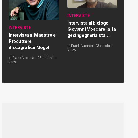
INTERVISTE
Intervista al biologo
INTERVISTE
Giovanni Moscarella: la
Intervista al Maestro e
geoingegneria sta
Produttore
modificando il clima e la
di
Frank Nuenda
-
13 ottobre
discografico Mogol
salute dell’uomo
2025
di
Frank Nuenda
-
23 febbraio
2026