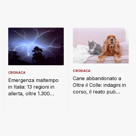
CRONACA
CRONACA
Cane abbandonato a
Emergenza maltempo
Oltre il Colle: indagini in
in Italia: 13 regioni in
corso, il reato può
allerta, oltre 1.300
costare fino a un anno
interventi dei Vigili del
di carcere
Fuoco