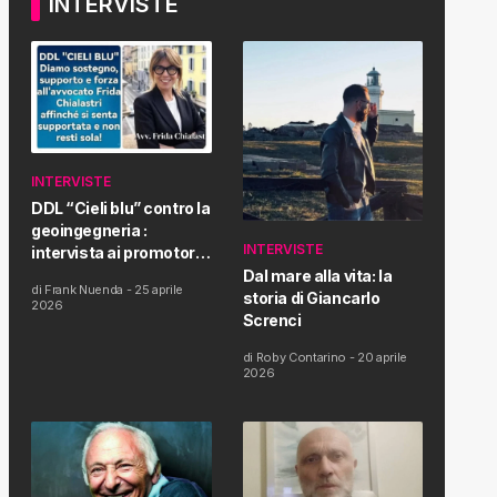
INTERVISTE
INTERVISTE
DDL “Cieli blu” contro la
geoingegneria :
INTERVISTE
intervista ai promotori
della tematica e della
Dal mare alla vita: la
di
Frank Nuenda
-
25 aprile
Proposta di Legge
storia di Giancarlo
2026
Screnci
di
Roby Contarino
-
20 aprile
2026