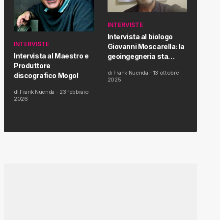
INTERVISTE
Intervista al biologo
INTERVISTE
Giovanni Moscarella: la
Intervista al Maestro e
geoingegneria sta
Produttore
modificando il clima e la
di
Frank Nuenda
-
13 ottobre
discografico Mogol
salute dell’uomo
2025
di
Frank Nuenda
-
23 febbraio
2026