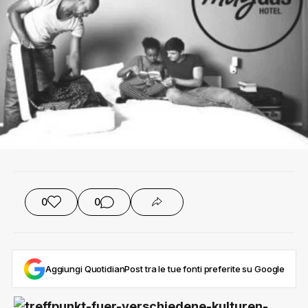
0
0
Aggiungi QuotidianPost tra le tue fonti preferite su Google