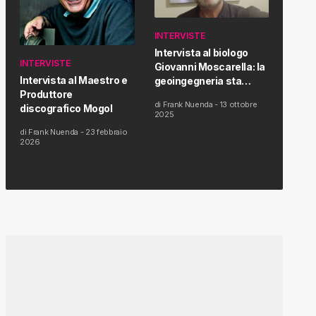
INTERVISTE
Intervista al biologo
INTERVISTE
Giovanni Moscarella: la
Intervista al Maestro e
geoingegneria sta
Produttore
modificando il clima e la
di
Frank Nuenda
-
13 ottobre
discografico Mogol
salute dell’uomo
2025
di
Frank Nuenda
-
23 febbraio
2026