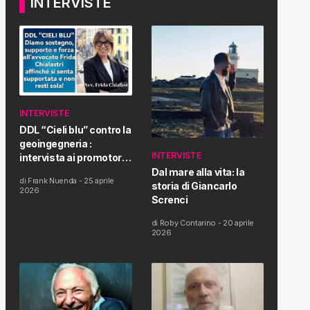
INTERVISTE
INTERVISTE
DDL “Cieli blu” contro la
geoingegneria :
INTERVISTE
intervista ai promotori
della tematica e della
Dal mare alla vita: la
di
Frank Nuenda
-
25 aprile
Proposta di Legge
storia di Giancarlo
2026
Screnci
di
Roby Contarino
-
20 aprile
2026