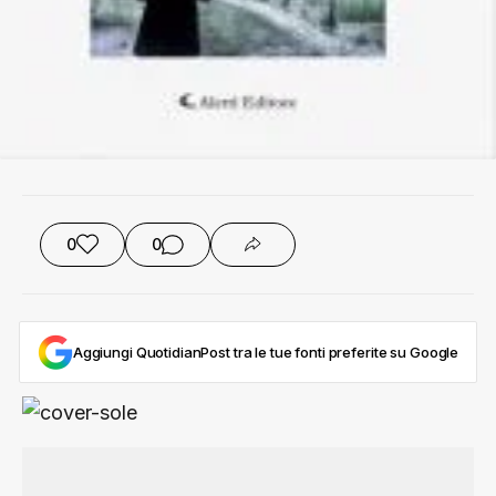
0
0
Aggiungi QuotidianPost tra le tue fonti preferite su Google