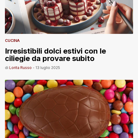
CUCINA
Irresistibili dolci estivi con le
ciliegie da provare subito
di
Lorita Russo
-
13 luglio 2025