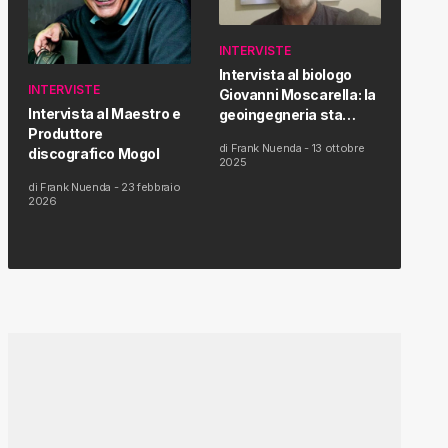
INTERVISTE
Intervista al biologo
INTERVISTE
Giovanni Moscarella: la
Intervista al Maestro e
geoingegneria sta
Produttore
modificando il clima e la
di
Frank Nuenda
-
13 ottobre
discografico Mogol
salute dell’uomo
2025
di
Frank Nuenda
-
23 febbraio
2026