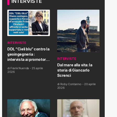
INTERVISTE
INTERVISTE
DDL “Cieli blu” contro la
geoingegneria :
INTERVISTE
intervista ai promotori
della tematica e della
Dal mare alla vita: la
di
Frank Nuenda
-
25 aprile
Proposta di Legge
storia di Giancarlo
2026
Screnci
di
Roby Contarino
-
20 aprile
2026