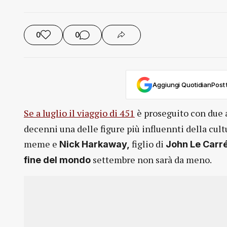
0
0
Aggiungi QuotidianPost t
Se a luglio il viaggio di 451
è proseguito con due 
decenni una delle figure più influennti della cultu
meme e
figlio di
Nick Harkaway,
John Le Carr
settembre non sarà da meno.
fine del mondo