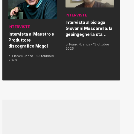
INTERVISTE
Intervista al biologo
INTERVISTE
Giovanni Moscarella: la
Intervista al Maestro e
geoingegneria sta
Produttore
modificando il clima e la
di
Frank Nuenda
-
13 ottobre
discografico Mogol
salute dell’uomo
2025
di
Frank Nuenda
-
23 febbraio
2026