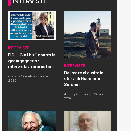
INTERVISTE
INTERVISTE
DDL “Cieli blu” contro la
geoingegneria :
INTERVISTE
intervista ai promotori
della tematica e della
Dal mare alla vita: la
di
Frank Nuenda
-
25 aprile
Proposta di Legge
storia di Giancarlo
2026
Screnci
di
Roby Contarino
-
20 aprile
2026