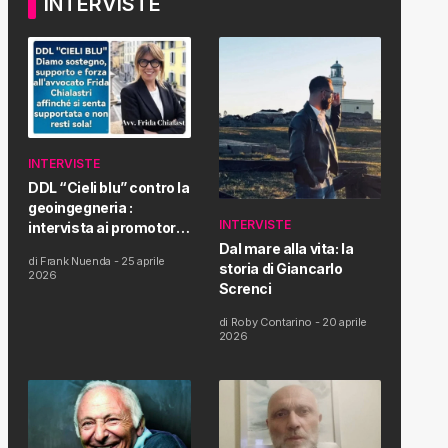
INTERVISTE
INTERVISTE
DDL “Cieli blu” contro la
geoingegneria :
INTERVISTE
intervista ai promotori
della tematica e della
Dal mare alla vita: la
di
Frank Nuenda
-
25 aprile
Proposta di Legge
storia di Giancarlo
2026
Screnci
di
Roby Contarino
-
20 aprile
2026