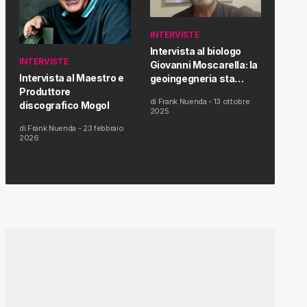
INTERVISTE
Intervista al biologo
INTERVISTE
Giovanni Moscarella: la
Intervista al Maestro e
geoingegneria sta
Produttore
modificando il clima e la
di
Frank Nuenda
-
13 ottobre
discografico Mogol
salute dell’uomo
2025
di
Frank Nuenda
-
23 febbraio
2026