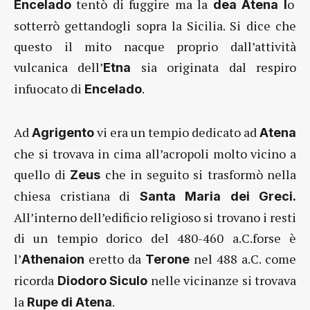
tentò di fuggire ma la
o
Encelado
dea Atena l
sotterrò gettandogli sopra la Sicilia. Si dice che
questo il mito nacque proprio dall’attività
vulcanica dell’
sia originata dal respiro
Etna
infuocato di
.
Encelado
Ad
vi era un tempio dedicato ad
Agrigento
Atena
che si trovava in cima all’acropoli molto vicino a
quello di
che in seguito si trasformò nella
Zeus
chiesa cristiana di
Santa Maria dei Greci.
All’interno dell’edificio religioso si trovano i resti
di un tempio dorico del 480-460 a.C.forse è
l’
eretto da
nel 488 a.C. come
Athenaion
Terone
ricorda
nelle vicinanze si trovava
Diodoro Siculo
la
.
Rupe di Atena