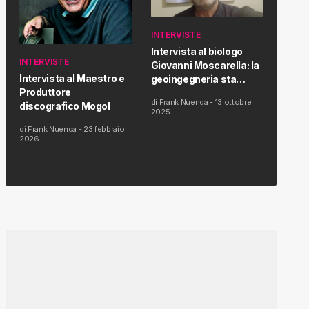
INTERVISTE
Intervista al biologo
INTERVISTE
Giovanni Moscarella: la
Intervista al Maestro e
geoingegneria sta
Produttore
modificando il clima e la
di
Frank Nuenda
-
13 ottobre
discografico Mogol
salute dell’uomo
2025
di
Frank Nuenda
-
23 febbraio
2026