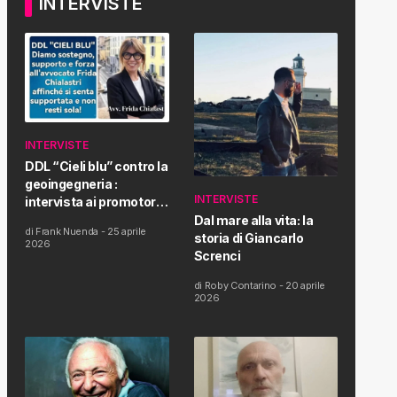
INTERVISTE
INTERVISTE
DDL “Cieli blu” contro la
geoingegneria :
INTERVISTE
intervista ai promotori
della tematica e della
Dal mare alla vita: la
di
Frank Nuenda
-
25 aprile
Proposta di Legge
storia di Giancarlo
2026
Screnci
di
Roby Contarino
-
20 aprile
2026