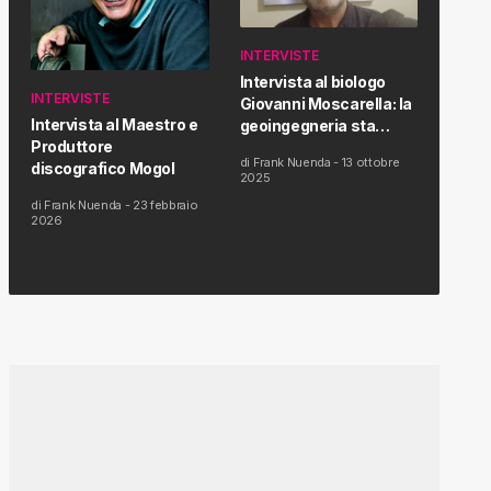
INTERVISTE
Intervista al biologo
INTERVISTE
Giovanni Moscarella: la
Intervista al Maestro e
geoingegneria sta
Produttore
modificando il clima e la
di
Frank Nuenda
-
13 ottobre
discografico Mogol
salute dell’uomo
2025
di
Frank Nuenda
-
23 febbraio
2026