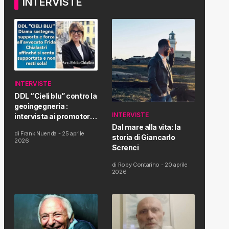
INTERVISTE
INTERVISTE
DDL “Cieli blu” contro la
geoingegneria :
INTERVISTE
intervista ai promotori
della tematica e della
Dal mare alla vita: la
di
Frank Nuenda
-
25 aprile
Proposta di Legge
storia di Giancarlo
2026
Screnci
di
Roby Contarino
-
20 aprile
2026