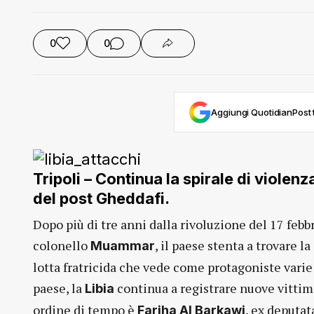
0
0
Aggiungi QuotidianPost t
Tripoli – Continua la spirale di violen
del post Gheddafi.
Dopo più di tre anni dalla rivoluzione del 17 febb
colonello
, il paese stenta a trovare l
Muammar
lotta fratricida che vede come protagoniste varie
paese, la
continua a registrare nuove vittime
Libia
ordine di tempo è
, ex deputat
Fariha Al Barkawi