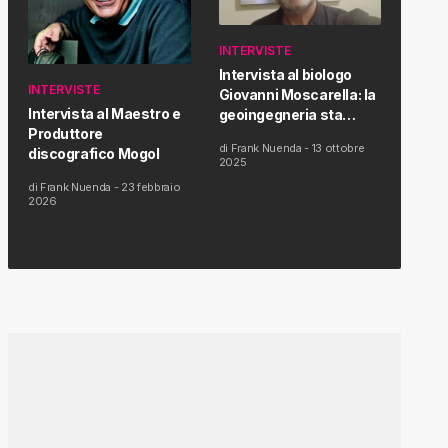
INTERVISTE
Intervista al biologo
INTERVISTE
Giovanni Moscarella: la
Intervista al Maestro e
geoingegneria sta
Produttore
modificando il clima e la
di
Frank Nuenda
-
13 ottobre
discografico Mogol
salute dell’uomo
2025
di
Frank Nuenda
-
23 febbraio
2026