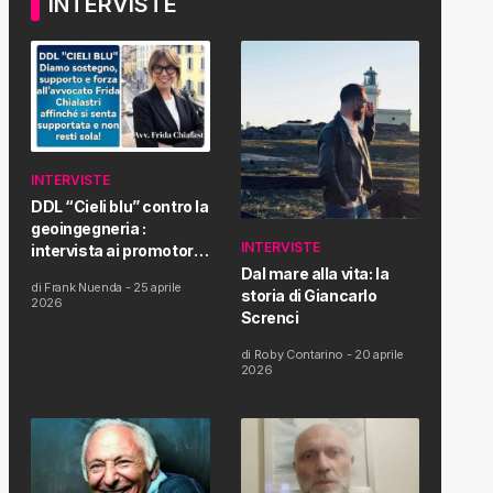
INTERVISTE
INTERVISTE
DDL “Cieli blu” contro la
geoingegneria :
INTERVISTE
intervista ai promotori
della tematica e della
Dal mare alla vita: la
di
Frank Nuenda
-
25 aprile
Proposta di Legge
storia di Giancarlo
2026
Screnci
di
Roby Contarino
-
20 aprile
2026