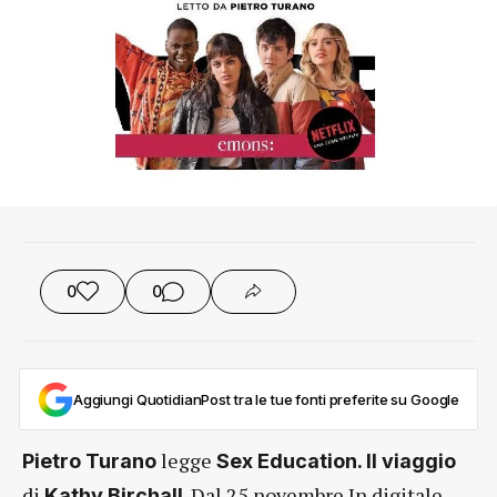
0
0
Aggiungi QuotidianPost tra le tue fonti preferite su Google
legge
Pietro Turano
Sex Education. Il viaggio
di
. Dal 25 novembre In digitale
Kathy Birchall